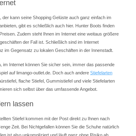
ernet
 der kann seine Shopping Gelüste auch ganz einfach im
 anbieten, gibt es schließlich auch hier. Hunter Boots finden
 Preisen. Zudem steht Ihnen im Internet eine weitaus größere
eschäften der Fall ist. Schließlich sind im Internet
anz im Gegensatz zu lokalen Geschäften in der Innenstadt.
n, im Internet können Sie sicher sein, immer das passende
spiel auf limango-outlet.de. Doch auch andere
Stiefelarten
stiefel, flache Stiefel, Gummistiefel und viele Stiefelarten
rmieren sich selbst über das umfassende Angebot.
fern lassen
ellten Stiefel kommen mit der Post direkt zu Ihnen nach
nge Zeit. Bei Nichtgefallen können Sie die Schuhe natürlich
en ist also unkompliziert und läuft ganz ohne Risiko ab.