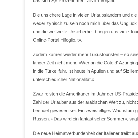
das sind 9,5 Prozent mehr als im Vorjahr.
Die unsichere Lage in vielen Urlaubsländern und die
weder zynisch zu sein noch mich über das Unglück 
und die weltweite Unsicherheit bringen uns viele T
Online-Portal «ilfoglio.it».
Zudem kämen wieder mehr Luxustouristen – so seien 
langer Zeit nicht mehr. «Wer an die Côte d‘ Azur ging,
in die Türkei fuhr, ist heute in Apulien und auf Siz
unterschiedlicher Nationalität.»
Zwar reisten die Amerikaner im Jahr der US-Präside
Zahl der Urlauber aus der arabischen Welt zu, nicht
beendet gewesen sei. Ein zweistelliges Wachstum g
Russen. «Das wird ein fantastischer Sommer», sag
Die neue Heimatverbundenheit der Italiener treibt 