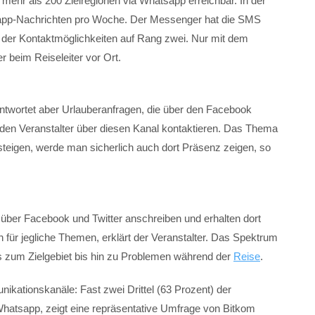
 mehr als 200 Zielregionen via Whatsapp erreichbar. In der
sapp-Nachrichten pro Woche. Der Messenger hat die SMS
ste der Kontaktmöglichkeiten auf Rang zwei. Nur mit dem
 beim Reiseleiter vor Ort.
twortet aber Urlauberanfragen, die über den Facebook
en Veranstalter über diesen Kanal kontaktieren. Das Thema
steigen, werde man sicherlich auch dort Präsenz zeigen, so
über Facebook und Twitter anschreiben und erhalten dort
n für jegliche Themen, erklärt der Veranstalter. Das Spektrum
s zum Zielgebiet bis hin zu Problemen während der
Reise
.
ikationskanäle: Fast zwei Drittel (63 Prozent) der
Whatsapp, zeigt eine repräsentative Umfrage von Bitkom