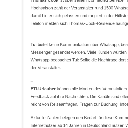
Thomas Cook
ist über seinen Connected Service in
Hochsaison zählt der Veranstalter rund 1500 What
damit hinter sich gelassen und rangiert in der Hitli
Telefon melden sich Thomas-Cook-Reisende häufiger
–
Tui
bietet keine Kommunikation über Whatsapp, bean
Messenger gesendet werden. Viele Kunden würden d
Whatsapp beobachtet Tui: Sollte die Nachfrage dort 
der Veranstalter.
–
FTI-Urlauber
können alle Marken des Veranstalters 
Feedback auf ihre Nachrichten. Die Kanäle sind offe
reicht von Reiseanfragen, Fragen zur Buchung, Info
Aktuelle Zahlen belegen den Bedarf für diese Kommun
Internetnutzer ab 14 Jahren in Deutschland nutzen 