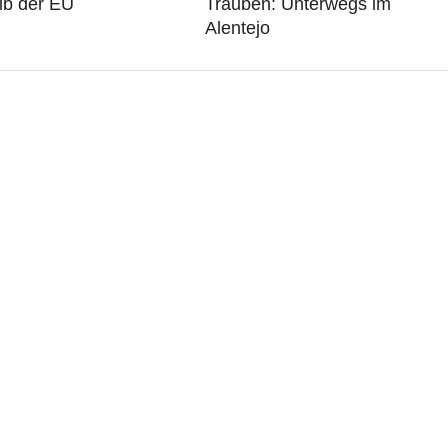
lb der EU
Trauben: Unterwegs im
Alentejo