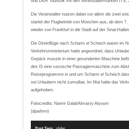
und DER Touristik mit den Veranstaltermarken ITS, 
Die Veranstalter nutzen dabei vor allem die zwei wö
startet der Flugbetrieb von München aus, ab dem 7
wieder von Frankfurt in die Stadt auf der Sinai-Halbin
Die Direktflüge nach Scharm el Scheich waren im N
Verkehrsministerium hatte angeordnet, dass Urlaube
Gepäck musste in einer gesonderten Maschine beförd
des IS eine russische Passagiermaschine zum Abstu
Reiseprogramme in und um Scharm el Scheich darau
sei Urlaubern nicht zumutbar. Im Mai hatte das Ver
aufgehoben.
Fotocredits: Namir Galal/Almasry Alyoum
(dpa/tmn)
Post Tags
:
slider