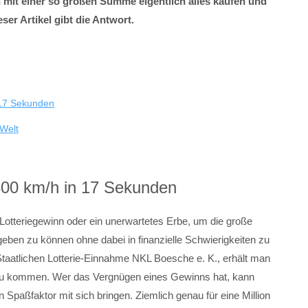
 mit einer so großen Summe eigentlich alles kaufen und
ser Artikel gibt die Antwort.
n 17 Sekunden
Welt
 300 km/h in 17 Sekunden
otteriegewinn oder ein unerwartetes Erbe, um die große
eben zu können ohne dabei in finanzielle Schwierigkeiten zu
Staatlichen Lotterie-Einnahme NKL Boesche e. K., erhält man
r zu kommen. Wer das Vergnügen eines Gewinns hat, kann
Spaßfaktor mit sich bringen. Ziemlich genau für eine Million