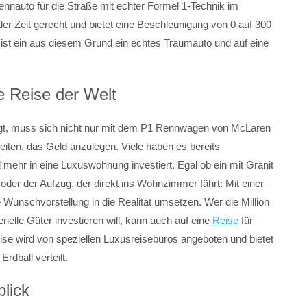
ennauto für die Straße mit echter Formel 1-Technik im
er Zeit gerecht und bietet eine Beschleunigung von 0 auf 300
st ein aus diesem Grund ein echtes Traumauto und auf eine
 Reise der Welt
gt, muss sich nicht nur mit dem P1 Rennwagen von McLaren
eiten, das Geld anzulegen. Viele haben es bereits
ehr in eine Luxuswohnung investiert. Egal ob ein mit Granit
der der Aufzug, der direkt ins Wohnzimmer fährt: Mit einer
 Wunschvorstellung in die Realität umsetzen. Wer die Million
erielle Güter investieren will, kann auch auf eine
Reise
für
eise wird von speziellen Luxusreisebüros angeboten und bietet
dball verteilt.
blick