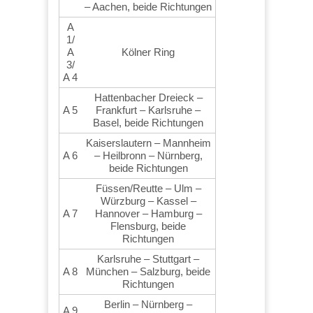
– Aachen, beide Richtungen
A
1/
A
Kölner Ring
3/
A 4
Hattenbacher Dreieck –
A 5
Frankfurt – Karlsruhe –
Basel, beide Richtungen
Kaiserslautern – Mannheim
A 6
– Heilbronn – Nürnberg,
beide Richtungen
Füssen/Reutte – Ulm –
Würzburg – Kassel –
A 7
Hannover – Hamburg –
Flensburg, beide
Richtungen
Karlsruhe – Stuttgart –
A 8
München – Salzburg, beide
Richtungen
Berlin – Nürnberg –
A 9