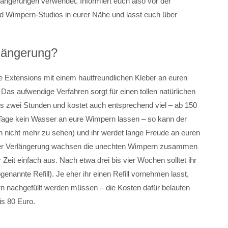
ngerungen verwendet. Informiert euch also vor der
d Wimpern-Studios in eurer Nähe und lasst euch über
rlängerung?
ie Extensions mit einem hautfreundlichen Kleber an euren
Das aufwendige Verfahren sorgt für einen tollen natürlichen
is zwei Stunden und kostet auch entsprechend viel – ab 150
i Tage kein Wasser an eure Wimpern lassen – so kann der
n nicht mehr zu sehen) und ihr werdet lange Freude an euren
er Verlängerung wachsen die unechten Wimpern zusammen
Zeit einfach aus. Nach etwa drei bis vier Wochen solltet ihr
enannte Refill). Je eher ihr einen Refill vornehmen lasst,
rn nachgefüllt werden müssen – die Kosten dafür belaufen
is 80 Euro.