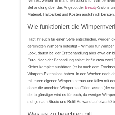
Nerzes, werden in manchen Salons für Wimpernverlä
Behandlung über das Angebot der
Beauty
-Salons un
Material, Haltbarkeit und Kosten ausführlich beraten.
Wie funktioniert die Wimpernve
Habt ihr euch für einen Style entschieden, werden d
gereinigten Wimpern befestigt – Wimper für Wimper. 
Look, dauert bei der Erstbehandlung aber etwa ein b
Euro. Nach der Behandlung solltet ihr für etwa zwe
Kleber komplett aushärten (er ist nach dem Trockne
Wimpern-Extensions haben. In den Wochen nach d
mit euren eigenen Wimpern heraus und fallen mit der 
daher die unechten Wimpern auffüllen lassen (der sog
desto günstiger wird es für euch, da weniger Wimpe
sich je nach Studio und Refill-Aufwand auf etwa 50 b
Was es zu beachten gilt