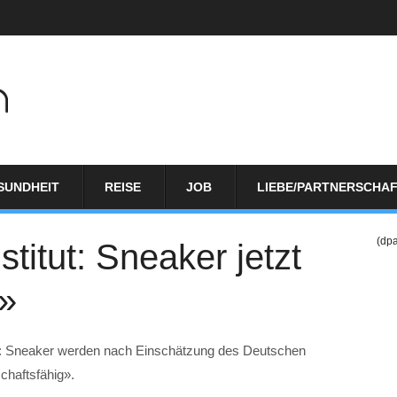
SUNDHEIT
REISE
JOB
LIEBE/PARTNERSCHA
(dp
itut: Sneaker jetzt
g»
huh: Sneaker werden nach Einschätzung des Deutschen
schaftsfähig».