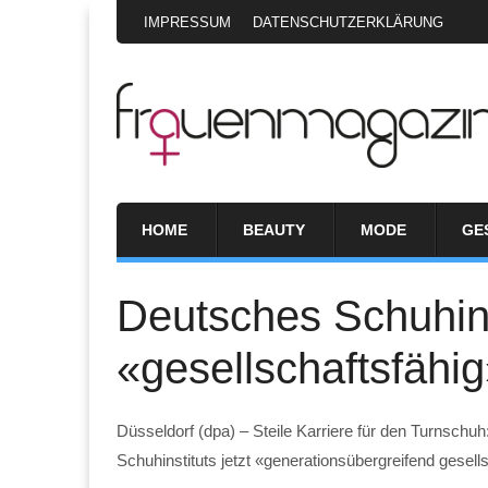
IMPRESSUM
DATENSCHUTZERKLÄRUNG
HOME
BEAUTY
MODE
GE
Deutsches Schuhinst
«gesellschaftsfähi
Düsseldorf (dpa) – Steile Karriere für den Turnsc
Schuhinstituts jetzt «generationsübergreifend gesell