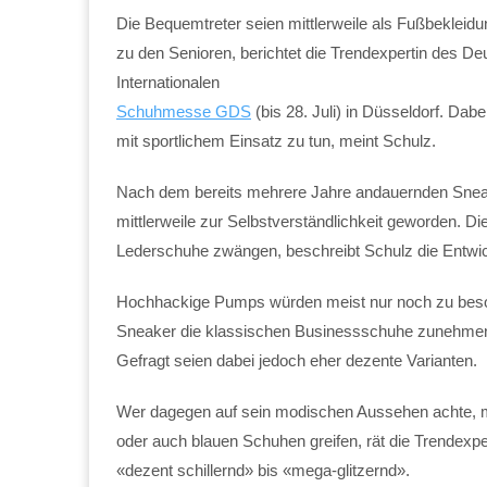
Die Bequemtreter seien mittlerweile als Fußbekleidu
zu den Senioren, berichtet die Trendexpertin des De
Internationalen
Schuhmesse GDS
(bis 28. Juli) in Düsseldorf. Da
mit sportlichem Einsatz zu tun, meint Schulz.
Nach dem bereits mehrere Jahre andauernden Sneak
mittlerweile zur Selbstverständlichkeit geworden. Die
Lederschuhe zwängen, beschreibt Schulz die Entwi
Hochhackige Pumps würden meist nur noch zu beson
Sneaker die klassischen Businessschuhe zunehmen
Gefragt seien dabei jedoch eher dezente Varianten.
Wer dagegen auf sein modischen Aussehen achte, m
oder auch blauen Schuhen greifen, rät die Trendexpe
«dezent schillernd» bis «mega-glitzernd».