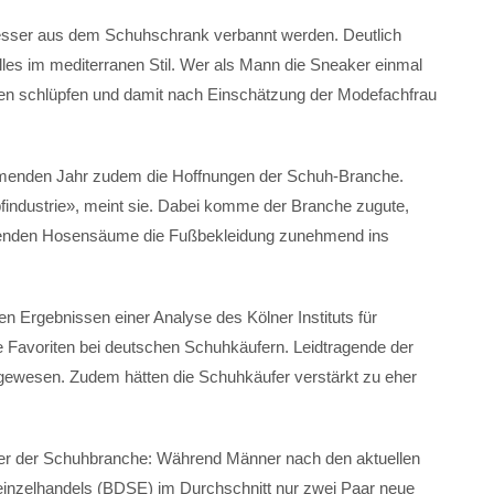
 besser aus dem Schuhschrank verbannt werden. Deutlich
les im mediterranen Stil. Wer als Mann die Sneaker einmal
tten schlüpfen und damit nach Einschätzung der Modefachfrau
menden Jahr zudem die Hoffnungen der Schuh-Branche.
pfindustrie», meint sie. Dabei komme der Branche zugute,
henden Hosensäume die Fußbekleidung zunehmend ins
 Ergebnissen einer Analyse des Kölner Instituts für
Favoriten bei deutschen Schuhkäufern. Leidtragende der
gewesen. Zudem hätten die Schuhkäufer verstärkt zu eher
ier der Schuhbranche: Während Männer nach den aktuellen
nzelhandels (BDSE) im Durchschnitt nur zwei Paar neue