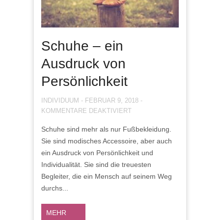
Schuhe – ein
Ausdruck von
Persönlichkeit
INDIVIDUUM
-
FEBRUAR 9, 2018
-
FÜR
KOMMENTARE DEAKTIVIERT
SCHUHE
Schuhe sind mehr als nur Fußbekleidung.
–
Sie sind modisches Accessoire, aber auch
EIN
AUSDRUCK
ein Ausdruck von Persönlichkeit und
VON
Individualität. Sie sind die treuesten
PERSÖNLICHKEIT
Begleiter, die ein Mensch auf seinem Weg
durchs...
MEHR