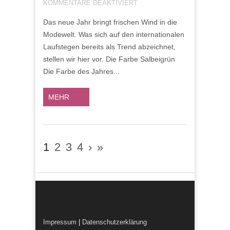
FÜR
KOMMENTARE DEAKTIVIERT
DAS
Das neue Jahr bringt frischen Wind in die
SIND
Modewelt. Was sich auf den internationalen
DIE
MODETRENDS
Laufstegen bereits als Trend abzeichnet,
2018
stellen wir hier vor. Die Farbe Salbeigrün
Die Farbe des Jahres...
MEHR
1
2
3
4
›
»
Impressum
|
Datenschutzerklärung