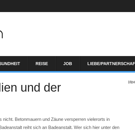
SUNDHEIT
REISE
JOB
LIEBE/PARTNERSCHA
(dp
lien und der
 nicht. Betonmauern und Zäune versperren vielerorts in
Badeanstalt reiht sich an Badeanstalt. Wer sich hier unter den