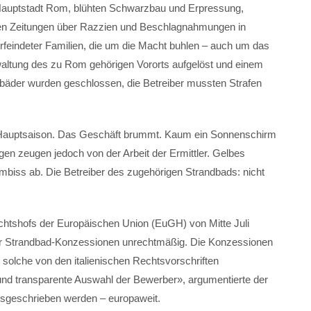
n Hauptstadt Rom, blühten Schwarzbau und Erpressung,
ten Zeitungen über Razzien und Beschlagnahmungen in
erfeindeter Familien, die um die Macht buhlen – auch um das
altung des zu Rom gehörigen Vororts aufgelöst und einem
andbäder wurden geschlossen, die Betreiber mussten Strafen
ist Hauptsaison. Das Geschäft brummt. Kaum ein Sonnenschirm
gen zeugen jedoch von der Arbeit der Ermittler. Gelbes
n Imbiss ab. Die Betreiber des zugehörigen Strandbads: nicht
htshofs der Europäischen Union (EuGH) von Mitte Juli
 für Strandbad-Konzessionen unrechtmäßig. Die Konzessionen
 solche von den italienischen Rechtsvorschriften
und transparente Auswahl der Bewerber», argumentierte der
geschrieben werden – europaweit.