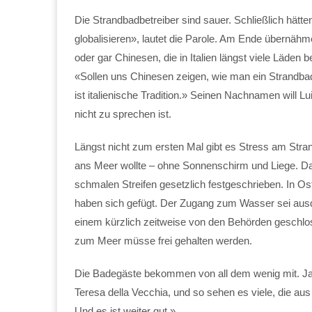
Die Strandbadbetreiber sind sauer. Schließlich hätten
globalisieren», lautet die Parole. Am Ende übernäh
oder gar Chinesen, die in Italien längst viele Läden 
«Sollen uns Chinesen zeigen, wie man ein Strandbad 
ist italienische Tradition.» Seinen Nachnamen will Lui
nicht zu sprechen ist.
Längst nicht zum ersten Mal gibt es Stress am Stran
ans Meer wollte – ohne Sonnenschirm und Liege. Da
schmalen Streifen gesetzlich festgeschrieben. In Osti
haben sich gefügt. Der Zugang zum Wasser sei ausdrüc
einem kürzlich zeitweise von den Behörden geschloss
zum Meer müsse frei gehalten werden.
Die Badegäste bekommen von all dem wenig mit. Ja, d
Teresa della Vecchia, und so sehen es viele, die au
Und es ist weiter gut.»