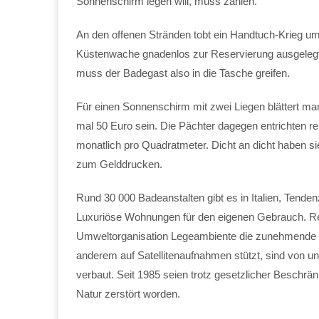
Sonnenschirm legen will, muss zahlen.
An den offenen Stränden tobt ein Handtuch-Krieg um
Küstenwache gnadenlos zur Reservierung ausgelegte
muss der Badegast also in die Tasche greifen.
Für einen Sonnenschirm mit zwei Liegen blättert ma
mal 50 Euro sein. Die Pächter dagegen entrichten rel
monatlich pro Quadratmeter. Dicht an dicht haben 
zum Gelddrucken.
Rund 30 000 Badeanstalten gibt es in Italien, Tende
Luxuriöse Wohnungen für den eigenen Gebrauch. Resta
Umweltorganisation Legeambiente die zunehmende V
anderem auf Satellitenaufnahmen stützt, sind von u
verbaut. Seit 1985 seien trotz gesetzlicher Beschrän
Natur zerstört worden.