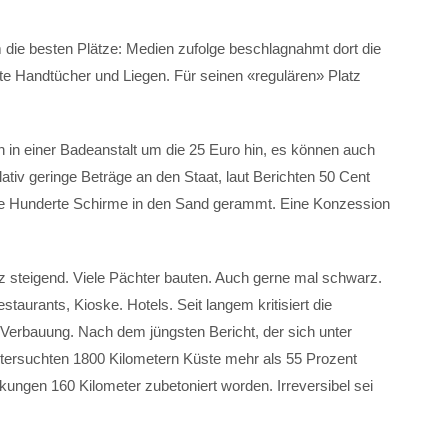
 die besten Plätze: Medien zufolge beschlagnahmt dort die
 Handtücher und Liegen. Für seinen «regulären» Platz
n in einer Badeanstalt um die 25 Euro hin, es können auch
ativ geringe Beträge an den Staat, laut Berichten 50 Cent
sie Hunderte Schirme in den Sand gerammt. Eine Konzession
nz steigend. Viele Pächter bauten. Auch gerne mal schwarz.
urants, Kioske. Hotels. Seit langem kritisiert die
erbauung. Nach dem jüngsten Bericht, der sich unter
ntersuchten 1800 Kilometern Küste mehr als 55 Prozent
kungen 160 Kilometer zubetoniert worden. Irreversibel sei