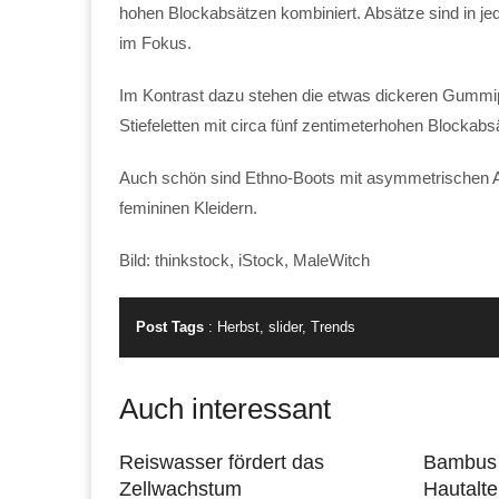
hohen Blockabsätzen kombiniert. Absätze sind in jede
im Fokus.
Im Kontrast dazu stehen die etwas dickeren Gummipro
Stiefeletten mit circa fünf zentimeterhohen Blockabs
Auch schön sind Ethno-Boots mit asymmetrischen Ab
femininen Kleidern.
Bild: thinkstock, iStock, MaleWitch
Post Tags
:
Herbst
,
slider
,
Trends
Auch interessant
Reiswasser fördert das
Bambus 
Zellwachstum
Hautalt