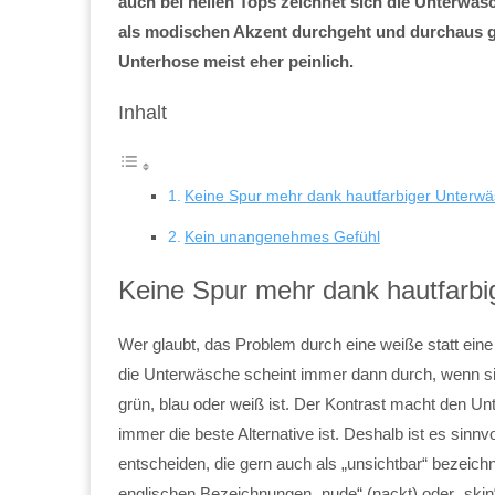
auch bei hellen Tops zeichnet sich die Unterw
als modischen Akzent durchgeht und durchaus ge
Unterhose meist eher peinlich.
Inhalt
Keine Spur mehr dank hautfarbiger Unterw
Kein unangenehmes Gefühl
Keine Spur mehr dank hautfarb
Wer glaubt, das Problem durch eine weiße statt eine
die Unterwäsche scheint immer dann durch, wenn sie
grün, blau oder weiß ist. Der Kontrast macht den U
immer die beste Alternative ist. Deshalb ist es sinnv
entscheiden, die gern auch als „unsichtbar“ bezeich
englischen Bezeichnungen „nude“ (nackt) oder „skin“