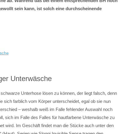
äsche ab. Während das bei einem entsprechenden BH noch
wollt sein kann, ist solch eine durchscheinende
äsche
iger Unterwäsche
 schwarze Unterhose lösen zu können, der liegt falsch, denn
 sich farblich vom Körper unterscheidet, egal ob sie nun
nterschied – weshalb weiß im Falle fehlender Auswahl noch
oll, sich im Falle des Falles für hautfarbene Unterwäsche zu
net wird. Im Geschäft findet man die Stücke auch unter den
 (Haut). Serien wie Sloggi Invisible Sense tragen den