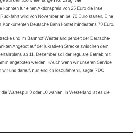
uge auf den 300 Meter langen Kurzzug, wie
 konnten für einen Aktionspreis von 25 Euro die Insel
nd Rückfahrt wird von November an bei 70 Euro starten. Eine
es Konkurrenten Deutsche Bahn kostet mindestens 79 Euro.
trecke und im Bahnhof Westerland pendelt der Deutsche-
nkten Angebot auf der lukrativen Strecke zwischen dem
terfahrplans ab 11. Dezember soll der reguläre Betrieb mit
damm angeboten werden. «Auch wenn wir unseren Service
n wir uns darauf, nun endlich loszufahren», sagte RDC
l die Wartespur 9 oder 10 wählen, in Westerland ist es die