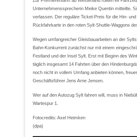
Zur Premierenfahrt ab Westerland rollten elf Fahrze
Unternehmenssprecherin Meike Quentin mitteilte. Sie
verlassen. Der reguläre Ticket-Preis für die Hin- u
Rückfahrkarte in den roten Sylt-Shuttle-Waggons d
Wegen umfangreicher Gleisbauarbeiten an der Sylts
Bahn-Konkurrent zunächst nur mit einem eingeschrä
Festland und der Insel Sylt. Erst mit Beginn des Win
täglich insgesamt 14 Fahrten über den Hindenburg
noch nicht in vollem Umfang anbieten können, freue
Geschäftsführer Jens Arne Jensen.
Wer auf den Autozug Sylt fahren will, muss in Niebül
Wartespur 1.
Fotocredits: Axel Heimken
(dpa)