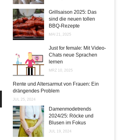
Grillsaison 2025: Das
sind die neuen tollen
BBQ-Rezepte
MAI 21, 2025
Just for female: Mit Video-
Chats neue Sprachen
lernen
MRZ 10, 2025
Rente und Altersarmut von Frauen: Ein
drängendes Problem
JUL 25, 2024
Damenmodetrends
2024/25: Röcke und
Blusen im Fokus
JUL 19, 2024