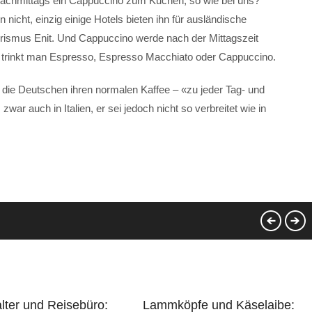
nachmittags ein Cappuccino zum Kuchen, so wie bei uns?
en nicht, einzig einige Hotels bieten ihn für ausländische
 Tourismus Enit. Und Cappuccino werde nach der Mittagszeit
 trinkt man Espresso, Espresso Macchiato oder Cappuccino.
e die Deutschen ihren normalen Kaffee – «zu jeder Tag- und
zwar auch in Italien, er sei jedoch nicht so verbreitet wie in
lter und Reisebüro:
Lammköpfe und Käselaibe: