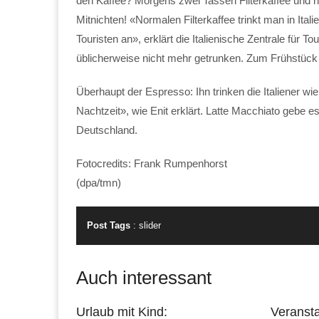
den Kaffee? Morgens zwei Tassen Filterkaffee und 
Mitnichten! «Normalen Filterkaffee trinkt man in Itali
Touristen an», erklärt die Italienische Zentrale für
üblicherweise nicht mehr getrunken. Zum Frühstück
Überhaupt der Espresso: Ihn trinken die Italiener wi
Nachtzeit», wie Enit erklärt. Latte Macchiato gebe es 
Deutschland.
Fotocredits: Frank Rumpenhorst
(dpa/tmn)
Post Tags
:
slider
Auch interessant
Urlaub mit Kind:
Veransta