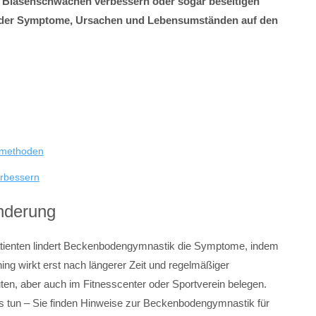
 Blasenschwächen verbessern oder sogar beseitigen
e der Symptome, Ursachen und Lebensumständen auf den
smethoden
erbessern
nderung
atienten lindert Beckenbodengymnastik die Symptome, indem
ng wirkt erst nach längerer Zeit und regelmäßiger
en, aber auch im Fitnesscenter oder Sportverein belegen.
 tun – Sie finden Hinweise zur Beckenbodengymnastik für