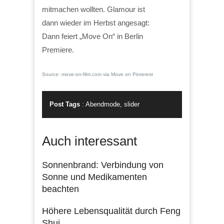
mitmachen wollten. Glamour ist
dann wieder im Herbst angesagt:
Dann feiert „Move On“ in Berlin
Premiere.
Source: move-on-film.com via Move on Pinterest
Post Tags
:
Abendmode
,
slider
Auch interessant
Sonnenbrand: Verbindung von
Sonne und Medikamenten
beachten
Höhere Lebensqualität durch Feng
Shui