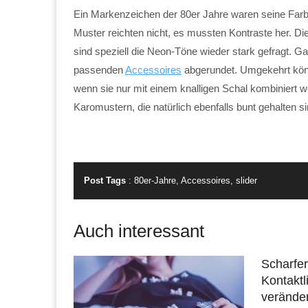
Ein Markenzeichen der 80er Jahre waren seine Farb
Muster reichten nicht, es mussten Kontraste her. Di
sind speziell die Neon-Töne wieder stark gefragt. Ga
passenden
Accessoires
abgerundet. Umgekehrt kön
wenn sie nur mit einem knalligen Schal kombiniert w
Karomustern, die natürlich ebenfalls bunt gehalten si
Post Tags
:
80er-Jahre
,
Accessoires
,
slider
Auch interessant
Scharfer
Kontaktl
verände