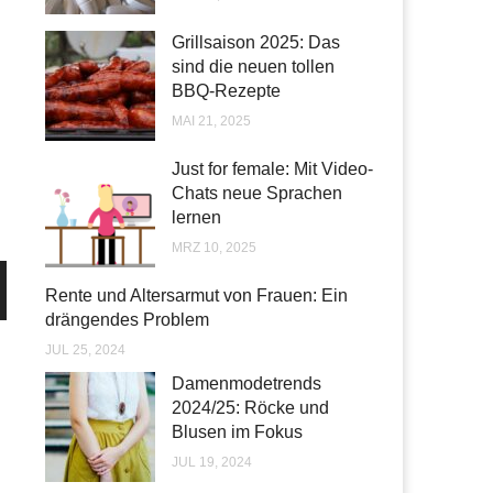
Grillsaison 2025: Das
sind die neuen tollen
BBQ-Rezepte
MAI 21, 2025
Just for female: Mit Video-
Chats neue Sprachen
lernen
MRZ 10, 2025
Rente und Altersarmut von Frauen: Ein
drängendes Problem
JUL 25, 2024
Damenmodetrends
2024/25: Röcke und
Blusen im Fokus
JUL 19, 2024