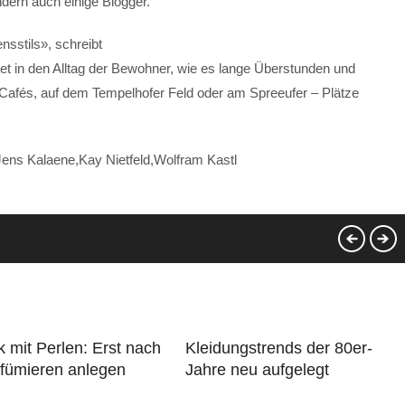
ern auch einige Blogger.
nsstils», schreibt
ttet in den Alltag der Bewohner, wie es lange Überstunden und
r-Cafés, auf dem Tempelhofer Feld oder am Spreeufer – Plätze
ens Kalaene,Kay Nietfeld,Wolfram Kastl
mit Perlen: Erst nach
Kleidungstrends der 80er-
fümieren anlegen
Jahre neu aufgelegt