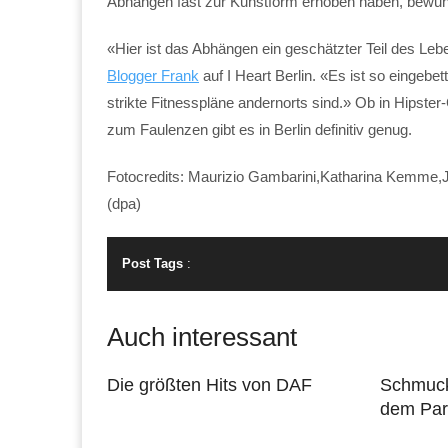
Abhängen fast zur Kunstform erhoben haben, bewund
«Hier ist das Abhängen ein geschätzter Teil des Lebe
Blogger Frank
auf I Heart Berlin. «Es ist so eingebe
strikte Fitnesspläne andernorts sind.» Ob in Hipste
zum Faulenzen gibt es in Berlin definitiv genug.
Fotocredits: Maurizio Gambarini,Katharina Kemme,J
(dpa)
Post Tags
:
Auch interessant
Die größten Hits von DAF
Schmuck 
dem Par