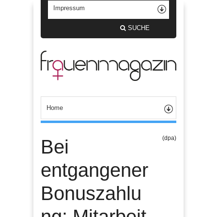
SUCHE
(dpa)
Bei
entgangener
Bonuszahlu
ng: Mitarbeit