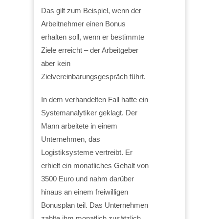
Das gilt zum Beispiel, wenn der
Arbeitnehmer einen Bonus
erhalten soll, wenn er bestimmte
Ziele erreicht – der Arbeitgeber
aber kein
Zielvereinbarungsgespräch führt.
In dem verhandelten Fall hatte ein
Systemanalytiker geklagt. Der
Mann arbeitete in einem
Unternehmen, das
Logistiksysteme vertreibt. Er
erhielt ein monatliches Gehalt von
3500 Euro und nahm darüber
hinaus an einem freiwilligen
Bonusplan teil. Das Unternehmen
zahlte ihm monatlich zusätzlich