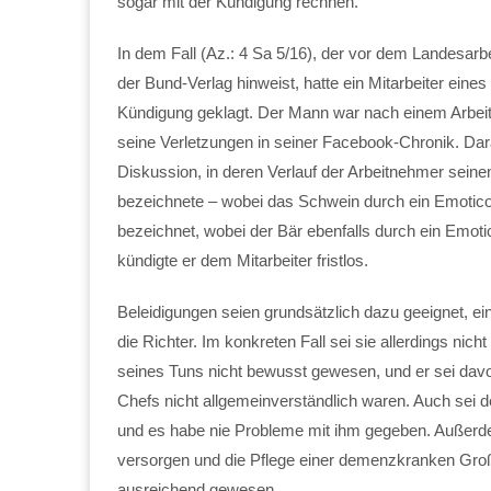
sogar mit der Kündigung rechnen.
In dem Fall (Az.: 4 Sa 5/16), der vor dem Landesar
der Bund-Verlag hinweist, hatte ein Mitarbeiter ei
Kündigung geklagt. Der Mann war nach einem Arbeit
seine Verletzungen in seiner Facebook-Chronik. Dar
Diskussion, in deren Verlauf der Arbeitnehmer sein
bezeichnete – wobei das Schwein durch ein Emotico
bezeichnet, wobei der Bär ebenfalls durch ein Emotic
kündigte er dem Mitarbeiter fristlos.
Beleidigungen seien grundsätzlich dazu geeignet, ein
die Richter. Im konkreten Fall sei sie allerdings ni
seines Tuns nicht bewusst gewesen, und er sei da
Chefs nicht allgemeinverständlich waren. Auch sei d
und es habe nie Probleme mit ihm gegeben. Außerde
versorgen und die Pflege einer demenzkranken Groß
ausreichend gewesen.