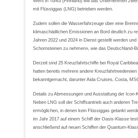
Werft in Turku (Finnland) will das Unternehmen zwei
mit Flüssiggas (LNG) betrieben werden.
Zudem sollen die Wasserfahrzeuge über eine Brennst
klimaschädlichen Emissionen an Bord deutlich zu red
Jahren 2022 und 2024 in Dienst gestellt werden und
Schornsteinen zu nehmen», wie das Deutschland-Bür
Derzeit sind 25 Kreuzfahrtschiffe bei Royal Caribbe
hatten bereits mehrere andere Kreuzfahrtreedereien 
bekanntgemacht, darunter Aida Cruises, Costa, MSC
Details zu Abmessungen und Ausstattung der Icon-K
Neben LNG soll der Schiffsantrieb auch anderen Tr
ermöglichen, in denen kein Flüssiggas getankt werd
im Jahr 2017 auf einem Schiff der Oasis-Klasse teste
anschließend auf neuen Schiffen der Quantum-Klas