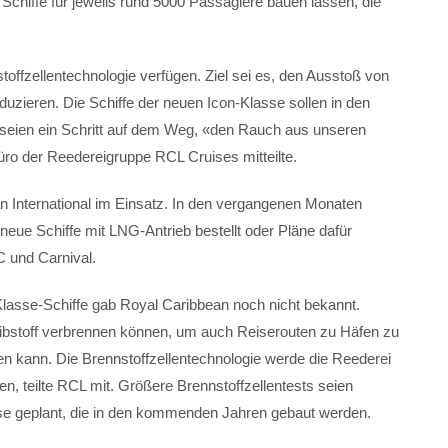
 Schiffe für jeweils rund 5000 Passagiere bauen lassen, die
offzellentechnologie verfügen. Ziel sei es, den Ausstoß von
uzieren. Die Schiffe der neuen Icon-Klasse sollen in den
 seien ein Schritt auf dem Weg, «den Rauch aus unseren
o der Reedereigruppe RCL Cruises mitteilte.
an International im Einsatz. In den vergangenen Monaten
neue Schiffe mit LNG-Antrieb bestellt oder Pläne dafür
 und Carnival.
lasse-Schiffe gab Royal Caribbean noch nicht bekannt.
eibstoff verbrennen können, um auch Reiserouten zu Häfen zu
en kann. Die Brennstoffzellentechnologie werde die Reederei
n, teilte RCL mit. Größere Brennstoffzellentests seien
se geplant, die in den kommenden Jahren gebaut werden.