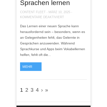
Sprachen lernen
CONTENT FLEET
-
MÄRZ 10, 2025
-
FÜR
KOMMENTARE DEAKTIVIERT
JUST
Das Lernen einer neuen Sprache kann
FOR
herausfordernd sein – besonders, wenn es
FEMALE:
MIT
an Gelegenheiten fehlt, das Gelernte in
VIDEO-
Gesprächen anzuwenden. Während
CHATS
Sprachkurse und Apps beim Vokabellernen
NEUE
helfen, fehlt oft die...
SPRACHEN
LERNEN
MEHR
1
2
3
4
›
»