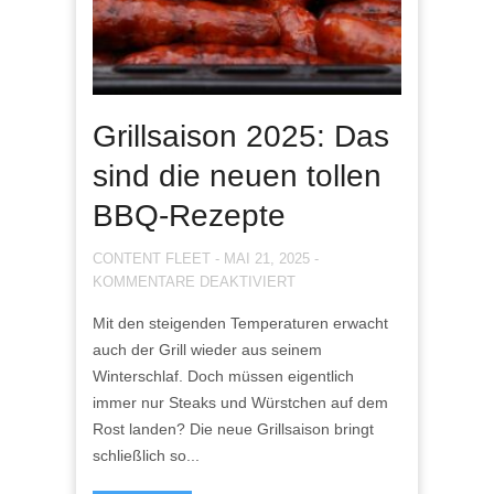
Grillsaison 2025: Das
sind die neuen tollen
BBQ-Rezepte
CONTENT FLEET
-
MAI 21, 2025
-
FÜR
KOMMENTARE DEAKTIVIERT
GRILLSAISON
Mit den steigenden Temperaturen erwacht
2025:
auch der Grill wieder aus seinem
DAS
SIND
Winterschlaf. Doch müssen eigentlich
DIE
immer nur Steaks und Würstchen auf dem
NEUEN
Rost landen? Die neue Grillsaison bringt
TOLLEN
schließlich so...
BBQ-
REZEPTE