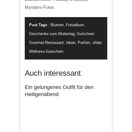
Myriams-Fotos
Post Tags
:
Blumen
,
Fotoalbum
,
Geschenke zum Muttertag
,
Gutschein
Gourmet-Restaurant
,
Ideen
,
Parfüm
,
slider
,
Wellness-Gutschein
Auch interessant
Ein gelungenes Outfit für den
Heiligenabend