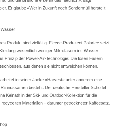
ma, und die Branche erkennt das natürlich», sagt
er. Er glaubt: «Wer in Zukunft noch Sondermüll herstellt,
m Wasser
s Produkt sind vielfältig. Fleece-Produzent Polartec setzt
Kleidung wesentlich weniger Mikrofasern ins Wasser
as Prinzip der Power-Air-Technologie: Die losen Fasern
geschlossen, aus denen sie nicht entweichen können.
arbeitet in seiner Jacke «Harvest» unter anderem eine
Rizinussamen besteht. Der deutsche Hersteller Schöffel
 Keinath in der Ski- und Outdoor-Kollektion für die
 recycelten Materialien – darunter getrockneter Kaffeesatz.
Shop