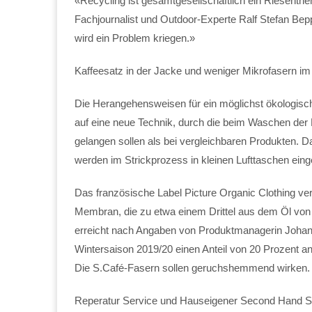
«Recycling ist gesamtgesellschaftlich ein Riesenthe
Fachjournalist und Outdoor-Experte Ralf Stefan Beppl
wird ein Problem kriegen.»
Kaffeesatz in der Jacke und weniger Mikrofasern i
Die Herangehensweisen für ein möglichst ökologische
auf eine neue Technik, durch die beim Waschen der 
gelangen sollen als bei vergleichbaren Produkten. D
werden im Strickprozess in kleinen Lufttaschen ein
Das französische Label Picture Organic Clothing ver
Membran, die zu etwa einem Drittel aus dem Öl von 
erreicht nach Angaben von Produktmanagerin Johanna
Wintersaison 2019/20 einen Anteil von 20 Prozent an
Die S.Café-Fasern sollen geruchshemmend wirken.
Reperatur Service und Hauseigener Second Hand 