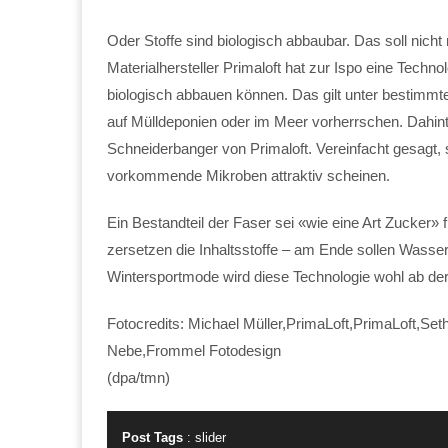
Oder Stoffe sind biologisch abbaubar. Das soll nicht
Materialhersteller Primaloft hat zur Ispo eine Techno
biologisch abbauen können. Das gilt unter bestim
auf Mülldeponien oder im Meer vorherrschen. Dahint
Schneiderbanger von Primaloft. Vereinfacht gesagt, s
vorkommende Mikroben attraktiv scheinen.
Ein Bestandteil der Faser sei «wie eine Art Zucker»
zersetzen die Inhaltsstoffe – am Ende sollen Wasser
Wintersportmode wird diese Technologie wohl ab der
Fotocredits: Michael Müller,PrimaLoft,PrimaLoft,S
Nebe,Frommel Fotodesign
(dpa/tmn)
Post Tags
:
slider