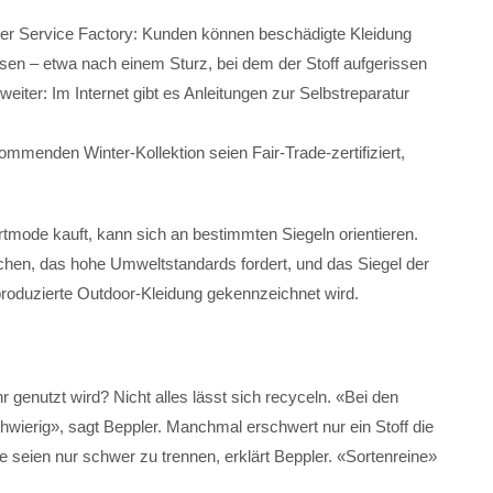
 der Service Factory: Kunden können beschädigte Kleidung
ssen – etwa nach einem Sturz, bei dem der Stoff aufgerissen
weiter: Im Internet gibt es Anleitungen zur Selbstreparatur
 kommenden Winter-Kollektion seien Fair-Trade-zertifiziert,
mode kauft, kann sich an bestimmten Siegeln orientieren.
eichen, das hohe Umweltstandards fordert, und das Siegel der
produzierte Outdoor-Kleidung gekennzeichnet wird.
 genutzt wird? Nicht alles lässt sich recyceln. «Bei den
ierig», sagt Beppler. Manchmal erschwert nur ein Stoff die
e seien nur schwer zu trennen, erklärt Beppler. «Sortenreine»