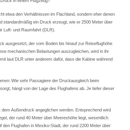
er Druck in einem Flugzeug?
cht etwa den Verhältnissen im Flachland, sondern eher denen
ird standardmäßig ein Druck erzeugt, wie er 2500 Meter über
r Luft- und Raumfahrt (DLR).
ck ausgesetzt, der vom Boden bis hinauf zur Reiseflughöhe
ese mechanischen Belastungen auszugleichen, wird in ihr
amit laut DLR unter anderem dafür, dass die Kabine während
nomen: Wie sehr Passagiere der Druckausgleich beim
rgt, hängt von der Lage des Flughafens ab. Je tiefer dieser
k dem Außendruck angeglichen werden. Entsprechend wird
egel, der rund 40 Meter über Meereshöhe liegt, wesentlich
f den Flughafen in Mexiko-Stadt, der rund 2200 Meter über