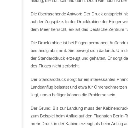
niedrig, die Luft kalt und dünn. Doch wie hoch ist d
Die überraschende Antwort: Der Druck entspricht ni
auf der Zugspitze. In der Druckkabine der Flieger w
dem Meer herrscht, erklärt das Deutsche Zentrum fü
Die Druckkabine ist bei Flügen permanent Außendru
beständig abnimmt. Sie bewegt sich dadurch. Um di
der Standarddruck erzeugt und gehalten. Er sorgt d
des Fluges nicht zerbricht.
Der Standarddruck sorgt für ein interessantes Phä
Landeanflug belastet und etwa für Ohrenschmerzen so
liegt, umso heftiger können die Probleme sein.
Der Grund: Bis zur Landung muss der Kabinendruc
zum Beispiel beim Anflug auf den Flughafen Berlin-T
mehr Druck in der Kabine erzeugt als beim Anflug au