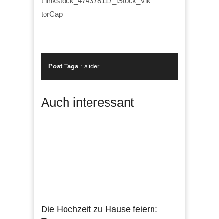
thinkstock_474378117_iStock_Vik
torCap
Post Tags
:
slider
Auch interessant
Die Hochzeit zu Hause feiern: