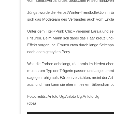
vom Zentralverband des deutschen Friseurhandwerk
Jüngst wurde die Herbst/Winter-Trendkollektion in E
sich das Modeteam des Verbandes auch vom England
Unter dem Titel «Punk Chic» vereinen Laraia und sei
Frisuren. Beim Mann soll dabei das Haar kreuz und qu
Effekt sorgen; bei Frauen etwa durch lange Seitenpa
nach oben gestylten Pony.
Was die Farben anbelangt, rät Laraia im Herbst eher
muss zum Typ der Trägerin passen und abgestimmt a
dagegen ruhig aufs Färben verzichten, meint der Ar
aus, und man kann sie eher mit einem Silbershampo
Fotocredits: Arifoto Ug,Arifoto Ug,Arifoto Ug
(dpa)