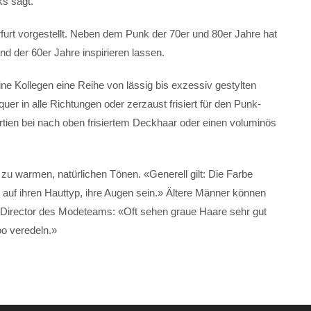
s sagt.
rfurt vorgestellt. Neben dem Punk der 70er und 80er Jahre hat
 der 60er Jahre inspirieren lassen.
ne Kollegen eine Reihe von lässig bis exzessiv gestylten
er in alle Richtungen oder zerzaust frisiert für den Punk-
rtien bei nach oben frisiertem Deckhaar oder einen voluminös
 zu warmen, natürlichen Tönen. «Generell gilt: Die Farbe
uf ihren Hauttyp, ihre Augen sein.» Ältere Männer können
t Director des Modeteams: «Oft sehen graue Haare sehr gut
o veredeln.»