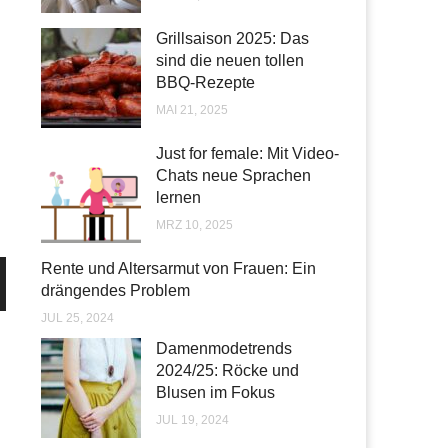
Grillsaison 2025: Das
sind die neuen tollen
BBQ-Rezepte
MAI 21, 2025
Just for female: Mit Video-
Chats neue Sprachen
lernen
MRZ 10, 2025
Rente und Altersarmut von Frauen: Ein
drängendes Problem
JUL 25, 2024
Damenmodetrends
2024/25: Röcke und
Blusen im Fokus
JUL 19, 2024