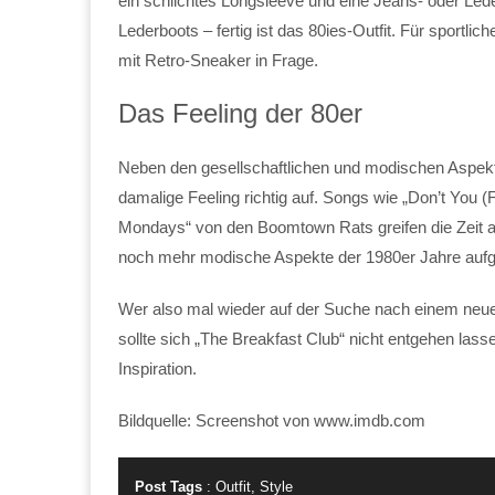
ein schlichtes Longsleeve und eine Jeans- oder Led
Lederboots – fertig ist das 80ies-Outfit. Für sport
mit Retro-Sneaker in Frage.
Das Feeling der 80er
Neben den gesellschaftlichen und modischen Aspekte
damalige Feeling richtig auf. Songs wie „Don’t You (
Mondays“ von den Boomtown Rats greifen die Zeit a
noch mehr modische Aspekte der 1980er Jahre aufgre
Wer also mal wieder auf der Suche nach einem neuen
sollte sich „The Breakfast Club“ nicht entgehen lass
Inspiration.
Bildquelle: Screenshot von www.imdb.com
Post Tags
:
Outfit
,
Style