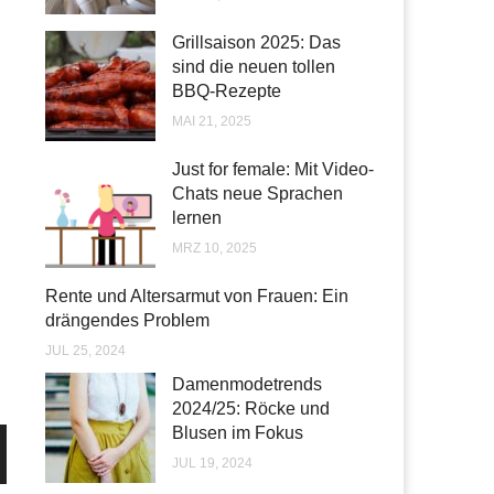
Grillsaison 2025: Das
sind die neuen tollen
BBQ-Rezepte
MAI 21, 2025
Just for female: Mit Video-
Chats neue Sprachen
lernen
MRZ 10, 2025
Rente und Altersarmut von Frauen: Ein
drängendes Problem
JUL 25, 2024
Damenmodetrends
2024/25: Röcke und
Blusen im Fokus
JUL 19, 2024