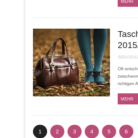
MEHR
Tasc
2015
INDIVIDU
Oft entsch
zwischenm
richtigen 
MEHR
1
2
3
4
5
6