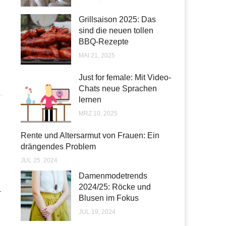
Grillsaison 2025: Das
sind die neuen tollen
NG
BBQ-Rezepte
MAI 21, 2025
Just for female: Mit Video-
Chats neue Sprachen
lernen
MRZ 10, 2025
Rente und Altersarmut von Frauen: Ein
drängendes Problem
JUL 25, 2024
Damenmodetrends
2024/25: Röcke und
-
Blusen im Fokus
JUL 19, 2024