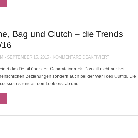
HAVES
FÜR
DEN
SOMMER!
he, Bag und Clutch – die Trends
/16
FÜR
UM
-
SEPTEMBER 15, 2015
-
KOMMENTARE DEAKTIVIERT
TASCHE,
eidet das Detail über den Gesamteindruck. Das gilt nicht nur bei
BAG
enschlichen Beziehungen sondern auch bei der Wahl des Outfits. Die
UND
CLUTCH
Accessoires runden den Look erst ab und...
–
DIE
TRENDS
2015/16