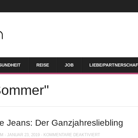
SUNDHEIT
REISE
JOB
LIEBE/PARTNERSCHA
Sommer"
e Jeans: Der Ganzjahresliebling
FÜR
UM
-
JANUAR 23, 2019
-
KOMMENTARE DEAKTIVIERT