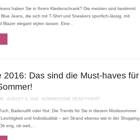
WEISSE J
Jeans haben Sie in Ihrem Kleiderschrank? Die meisten sind bestimmt
EANS: D
 Blue Jeans, die sich mit T-Shirt und Sneakers sportlich-lässig, mit
ER G
ANZJAHRESLIEBLI
Blazer elegant stylen lassen. Eine...
 2016: Das sind die Must-haves für
Sommer!
FÜR
UM
-
AUGUST 8, 2016
-
KOMMENTARE DEAKTIVIERT
MODE
 Tuch, Badeoutfit oder Hut: Die Trends für Sie in diesem Modesommer
2016:
 Leichtigkeit und Individualität – am Strand ebenso wie in der Shopping
DAS
SIND
b eng, ob weit,...
DIE
MUST-