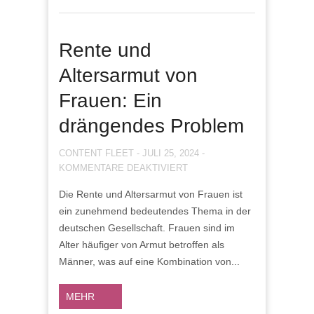
Rente und
Altersarmut von
Frauen: Ein
drängendes Problem
CONTENT FLEET
-
JULI 25, 2024
-
FÜR
KOMMENTARE DEAKTIVIERT
RENTE
Die Rente und Altersarmut von Frauen ist
UND
ein zunehmend bedeutendes Thema in der
ALTERSARMUT
VON
deutschen Gesellschaft. Frauen sind im
FRAUEN:
Alter häufiger von Armut betroffen als
EIN
Männer, was auf eine Kombination von...
DRÄNGENDES
PROBLEM
MEHR