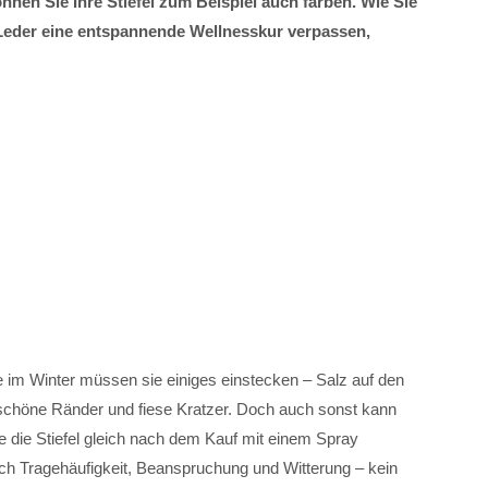
n Sie Ihre Stiefel zum Beispiel auch färben. Wie Sie
Leder eine entspannende Wellnesskur verpassen,
e im Winter müssen sie einiges einstecken – Salz auf den
nschöne Ränder und fiese Kratzer. Doch auch sonst kann
e die Stiefel gleich nach dem Kauf mit einem Spray
ch Tragehäufigkeit, Beanspruchung und Witterung – kein