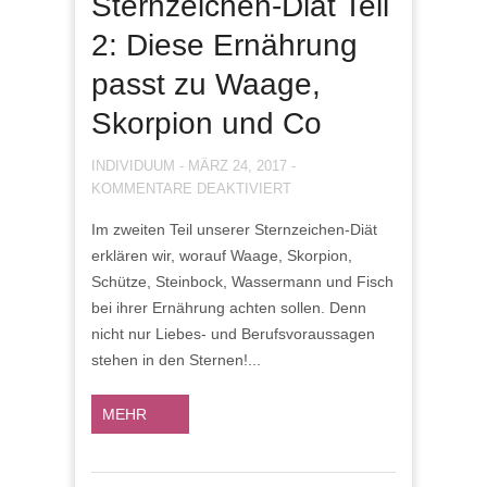
Sternzeichen-Diät Teil
2: Diese Ernährung
passt zu Waage,
Skorpion und Co
INDIVIDUUM
-
MÄRZ 24, 2017
-
FÜR
KOMMENTARE DEAKTIVIERT
STERNZEICHEN-
Im zweiten Teil unserer Sternzeichen-Diät
DIÄT
erklären wir, worauf Waage, Skorpion,
TEIL
2:
Schütze, Steinbock, Wassermann und Fisch
DIESE
bei ihrer Ernährung achten sollen. Denn
ERNÄHRUNG
nicht nur Liebes- und Berufsvoraussagen
PASST
stehen in den Sternen!...
ZU
WAAGE,
MEHR
SKORPION
UND
CO