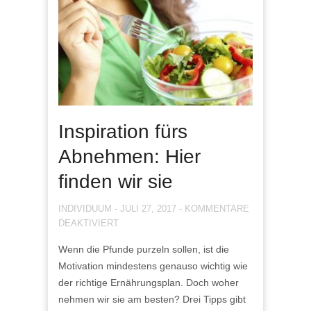
Inspiration fürs
Abnehmen: Hier
finden wir sie
INDIVIDUUM
-
JULI 27, 2017
-
KOMMENTARE
FÜR
DEAKTIVIERT
INSPIRATION
Wenn die Pfunde purzeln sollen, ist die
FÜRS
Motivation mindestens genauso wichtig wie
ABNEHMEN:
HIER
der richtige Ernährungsplan. Doch woher
FINDEN
nehmen wir sie am besten? Drei Tipps gibt
WIR