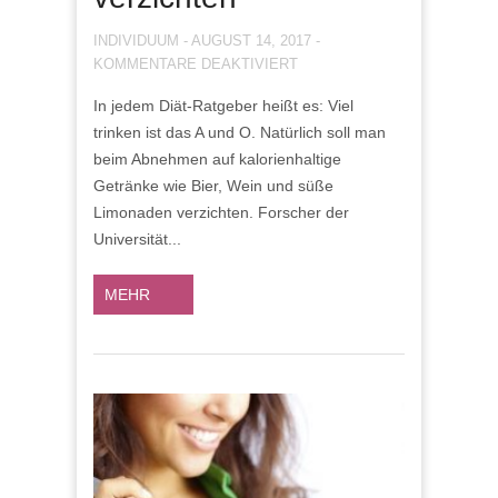
INDIVIDUUM
-
AUGUST 14, 2017
-
FÜR
KOMMENTARE DEAKTIVIERT
WER
In jedem Diät-Ratgeber heißt es: Viel
ABNEHMEN
trinken ist das A und O. Natürlich soll man
MÖCHTE,
SOLLTE
beim Abnehmen auf kalorienhaltige
AUF
Getränke wie Bier, Wein und süße
KOHLENSÄURE
Limonaden verzichten. Forscher der
VERZICHTEN
Universität...
MEHR