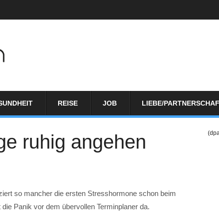
SUNDHEIT
REISE
JOB
LIEBE/PARTNERSCHA
(dp
age ruhig angehen
uziert so mancher die ersten Stresshormone schon beim
die Panik vor dem übervollen Terminplaner da.