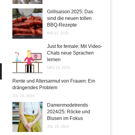
Grillsaison 2025: Das
sind die neuen tollen
BBQ-Rezepte
MAI 21, 2025
Just for female: Mit Video-
Chats neue Sprachen
lernen
MRZ 10, 2025
Rente und Altersarmut von Frauen: Ein
drängendes Problem
JUL 25, 2024
Damenmodetrends
2024/25: Röcke und
Blusen im Fokus
JUL 19, 2024