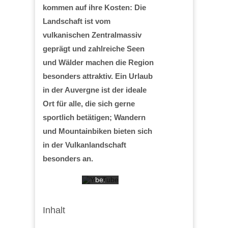
kommen auf ihre Kosten: Die
Landschaft ist vom
vulkanischen Zentralmassiv
geprägt und zahlreiche Seen
und Wälder machen die Region
Mit
besonders attraktiv. Ein Urlaub
dem
Laden
in der Auvergne ist der ideale
des
Videos
Ort für alle, die sich gerne
akzept
sportlich betätigen; Wandern
ieren
Sie die
und Mountainbiken bieten sich
Daten
in der Vulkanlandschaft
schutz
erkläru
besonders an.
ng
von
YouTu
be.
Mehr
erfahr
en
Inhalt
Video