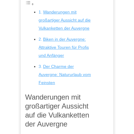
laden
Wanderungen mit
großartiger Aussicht auf die
YouTub
e immer
Vulkanketten der Auvergne
entsper
ren
Biken in der Auvergne:
Attraktive Touren für Profis
und Anfänger
Der Charme der
Auvergne: Natururlaub vom
Feinsten
Wanderungen mit
großartiger Aussicht
auf die Vulkanketten
der Auvergne