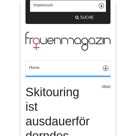
SUCHE
(dpa)
Skitouring
ist
ausdauerför
derndes