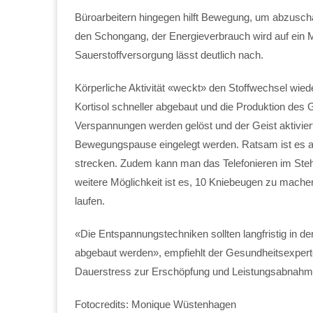
Büroarbeitern hingegen hilft Bewegung, um abzuschal
den Schongang, der Energieverbrauch wird auf ein 
Sauerstoffversorgung lässt deutlich nach.
Körperliche Aktivität «weckt» den Stoffwechsel wie
Kortisol schneller abgebaut und die Produktion de
Verspannungen werden gelöst und der Geist aktiviert
Bewegungspause eingelegt werden. Ratsam ist es au
strecken. Zudem kann man das Telefonieren im Steh
weitere Möglichkeit ist es, 10 Kniebeugen zu mache
laufen.
«Die Entspannungstechniken sollten langfristig in d
abgebaut werden», empfiehlt der Gesundheitsexperte
Dauerstress zur Erschöpfung und Leistungsabnah
Fotocredits: Monique Wüstenhagen