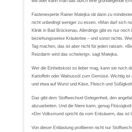
will oder kann man das durch eine grundlegende Er
Fastenexperte Rainer Matejka rät dann zu mindeste
nicht unbedingt weniger zu essen. «Man darf sich no
Klinik in Bad Brückenau. Allerdings gibt es nur noc
beziehungsweise Kräutertee – und sonst nichts. Wer 
Tag machen, das ist aber nicht für jeden ratsam. «
Reizdarm wird das schwierig», sagt Matejka.
Wer die Einheitskost so lieber mag, kann sie noch du
Kartoffeln oder Walnussöl zum Gemüse. Wichtig ist
und etwa auf Wurst und Käse, Fleisch und Süßigkeit
Das gibt dem Stoffwechsel Gelegenheit, den angefal
abzuarbeiten. Und die Niere kann, genug Flüssigke
«Der Volksmund spricht da vom Entsäuern, das ist ta
Von dieser Entlastung profitieren nicht nur Stoffwech