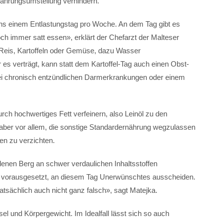
nährungsumstellung verhindern.
ns einem Entlastungstag pro Woche. An dem Tag gibt es
ch immer satt essen», erklärt der Chefarzt der Malteser
h Reis, Kartoffeln oder Gemüse, dazu Wasser
es verträgt, kann statt dem Kartoffel-Tag auch einen Obst-
Bei chronisch entzündlichen Darmerkrankungen oder einem
rch hochwertiges Fett verfeinern, also Leinöl zu den
 aber vor allem, die sonstige Standardernährung wegzulassen
en zu verzichten.
lenen Berg an schwer verdaulichen Inhaltsstoffen
it vorausgesetzt, an diesem Tag Unerwünschtes ausscheiden.
tsächlich auch nicht ganz falsch», sagt Matejka.
sel und Körpergewicht. Im Idealfall lässt sich so auch