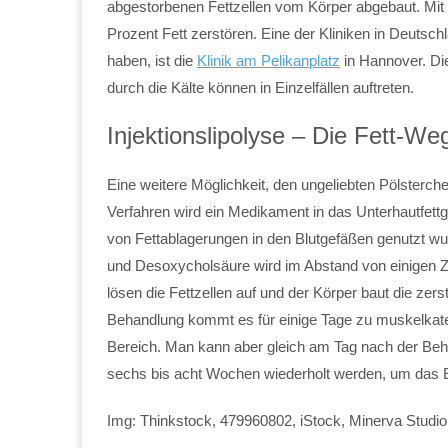
abgestorbenen Fettzellen vom Körper abgebaut. Mit
Prozent Fett zerstören. Eine der Kliniken in Deutsch
haben, ist die
Klinik am Pelikanplatz
in Hannover. Die
durch die Kälte können in Einzelfällen auftreten.
Injektionslipolyse – Die Fett-We
Eine weitere Möglichkeit, den ungeliebten Pölsterchen
Verfahren wird ein Medikament in das Unterhautfettge
von Fettablagerungen in den Blutgefäßen genutzt w
und Desoxycholsäure wird im Abstand von einigen Zen
lösen die Fettzellen auf und der Körper baut die zer
Behandlung kommt es für einige Tage zu muskelkat
Bereich. Man kann aber gleich am Tag nach der Beh
sechs bis acht Wochen wiederholt werden, um das E
Img: Thinkstock, 479960802, iStock, Minerva Studio