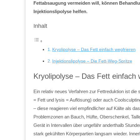
Fettabsaugung vermeiden will, können Behandlu
Injektionslipolyse helfen.
Inhalt
Kryolipolyse – Das Fett einfach wegfrieren
Injektionslipolyse – Die Fett-Weg-Spritze
Kryolipolyse – Das Fett einfach 
Ein relativ neues Verfahren zur Fettreduktion ist di
= Fett und lysis = Auflösung)
oder auch Coolsculpting
– diese reagieren viel empfindlicher auf Kälte als
Problemzonen an Bauch, Hüfte, Oberschenkel, Taille,
Gerät in Intervallen über ungefähr anderthalb Stun
stark gekühlten Körperpartien langsam wieder. Inne