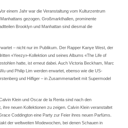
 Vor einem Jahr war die Veranstaltung vom Kulturzentrum
n Manhattans gezogen. Großmarkthallen, prominente
adtteilen Brooklyn und Manhattan sind diesmal die
rwartet – nicht nur im Publikum. Der Rapper Kanye West, der
 dritten «Yeezy»-Kollektion und seines Albums «The Life of
tohlen hatte, ist erneut dabei. Auch Victoria Beckham, Marc
u und Philip Lim werden erwartet, ebenso wie die US-
rstenberg und Hilfiger – in Zusammenarbeit mit Supermodel
Calvin Klein und Oscar de la Renta sind nach den
, ihre neuen Kollektionen zu zeigen. Calvin Klein veranstaltet
Grace Coddington eine Party zur Feier ihres neuen Parfüms.
uftakt der weltweiten Modewochen, bei denen Schauen in