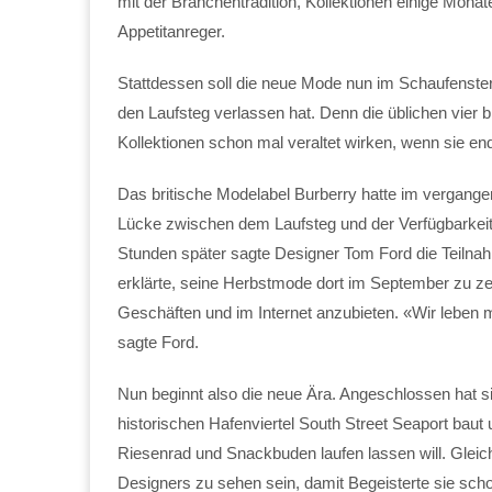
mit der Branchentradition, Kollektionen einige Mona
Appetitanreger.
Stattdessen soll die neue Mode nun im Schaufenster
den Laufsteg verlassen hat. Denn die üblichen vier b
Kollektionen schon mal veraltet wirken, wenn sie e
Das britische Modelabel Burberry hatte im vergange
Lücke zwischen dem Laufsteg und der Verfügbarkeit 
Stunden später sagte Designer Tom Ford die Teilna
erklärte, seine Herbstmode dort im September zu 
Geschäften und im Internet anzubieten. «Wir leben
sagte Ford.
Nun beginnt also die neue Ära. Angeschlossen hat 
historischen Hafenviertel South Street Seaport bau
Riesenrad und Snackbuden laufen lassen will. Gleich
Designers zu sehen sein, damit Begeisterte sie sc