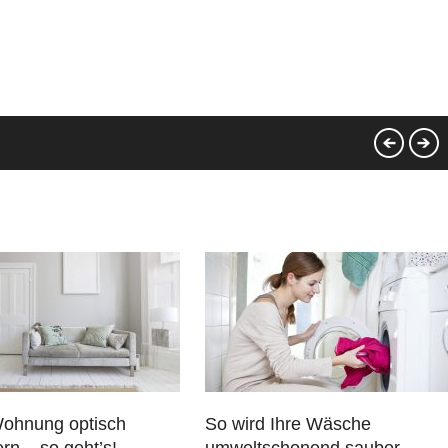
Wohnung optisch
So wird Ihre Wäsche
rn – so geht’s!
umweltschonend sauber