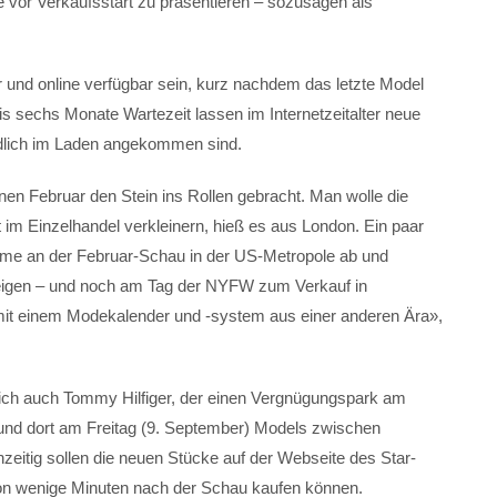
te vor Verkaufsstart zu präsentieren – sozusagen als
 und online verfügbar sein, kurz nachdem das letzte Model
is sechs Monate Wartezeit lassen im Internetzeitalter neue
ndlich im Laden angekommen sind.
nen Februar den Stein ins Rollen gebracht. Man wolle die
im Einzelhandel verkleinern, hieß es aus London. Ein paar
hme an der Februar-Schau in der US-Metropole ab und
zeigen – und noch am Tag der NYFW zum Verkauf in
 mit einem Modekalender und -system aus einer anderen Ära»,
sich auch Tommy Hilfiger, der einen Vergnügungspark am
t und dort am Freitag (9. September) Models zwischen
zeitig sollen die neuen Stücke auf der Webseite des Star-
hon wenige Minuten nach der Schau kaufen können.