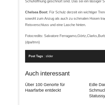
Schuhöffnung geschnürt sind. Das sei ein lässiger 
Chelsea Boot:
Für Schulz derzeit ein wichtiger Tr
sowohl zum Anzug als auch zu schmalen Hosen tragen
Reisverschluss und eine Lasche hinten.
Fotocredits: Salvatore Ferragamo,Görtz,Clarks,Bur
(dpa/tmn)
Post Tags
:
slider
Auch interessant
Über 100 Genorte für
Edle Da
Haarfarbe entdeckt
Schmuck
Statuss