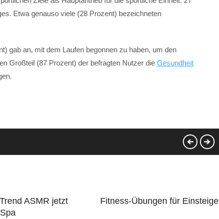
portlichen Ziele als Hauptantrieb für die sportliche Einheit. 27
ages. Etwa genauso viele (28 Prozent) bezeichneten
ent) gab an, mit dem Laufen begonnen zu haben, um den
en Großteil (87 Prozent) der befragten Nutzer die
Gesundheit
gen.
-Trend ASMR jetzt
Fitness-Übungen für Einsteige
 Spa