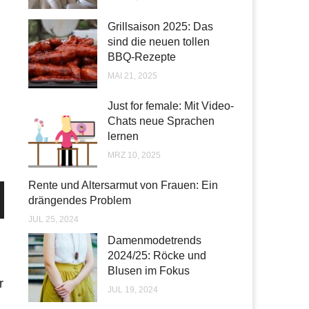
Grillsaison 2025: Das
sind die neuen tollen
BBQ-Rezepte
MAI 21, 2025
Just for female: Mit Video-
Chats neue Sprachen
lernen
MRZ 10, 2025
Rente und Altersarmut von Frauen: Ein
drängendes Problem
JUL 25, 2024
Damenmodetrends
2024/25: Röcke und
Blusen im Fokus
r
JUL 19, 2024