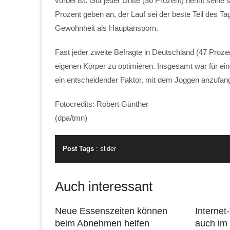
vorbei ist. Gut jeder Dritte (36 Prozent) nennt seine s
Prozent geben an, der Lauf sei der beste Teil des T
Gewohnheit als Hauptansporn.
Fast jeder zweite Befragte in Deutschland (47 Proz
eigenen Körper zu optimieren. Insgesamt war für ein
ein entscheidender Faktor, mit dem Joggen anzufan
Fotocredits: Robert Günther
(dpa/tmn)
Post Tags
:
slider
Auch interessant
Neue Essenszeiten können
Internet
beim Abnehmen helfen
auch im