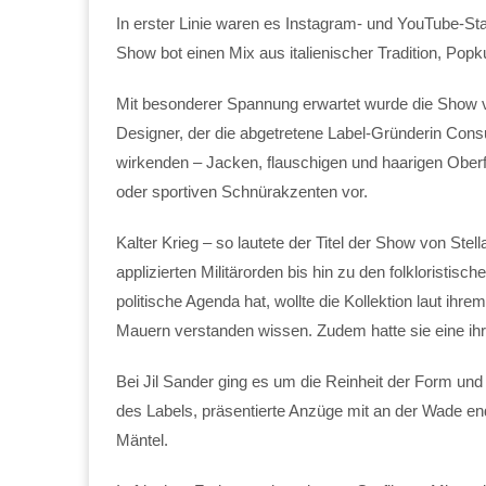
In erster Linie waren es Instagram- und YouTube-Star
Show bot einen Mix aus italienischer Tradition, Popku
Mit besonderer Spannung erwartet wurde die Show vo
Designer, der die abgetretene Label-Gründerin Consuel
wirkenden – Jacken, flauschigen und haarigen Oberfl
oder sportiven Schnürakzenten vor.
Kalter Krieg – so lautete der Titel der Show von St
applizierten Militärorden bis hin zu den folkloristisc
politische Agenda hat, wollte die Kollektion laut ih
Mauern verstanden wissen. Zudem hatte sie eine ih
Bei Jil Sander ging es um die Reinheit der Form und
des Labels, präsentierte Anzüge mit an der Wade en
Mäntel.