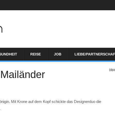
SUNDHEIT
REISE
JOB
LIEBE/PARTNERSCHA
(dp
 Mailänder
önigin. Mit Krone auf dem Kopf schickte das Designerduo die
.