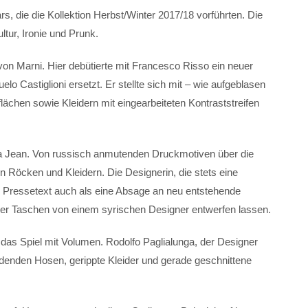
s, die die Kollektion Herbst/Winter 2017/18 vorführten. Die
ltur, Ironie und Prunk.
n Marni. Hier debütierte mit Francesco Risso ein neuer
o Castiglioni ersetzt. Er stellte sich mit – wie aufgeblasen
ächen sowie Kleidern mit eingearbeiteten Kontraststreifen
ella Jean. Von russisch anmutenden Druckmotiven über die
hen Röcken und Kleidern. Die Designerin, die stets eine
rem Pressetext auch als eine Absage an neu entstehende
rer Taschen von einem syrischen Designer entwerfen lassen.
 das Spiel mit Volumen. Rodolfo Paglialunga, der Designer
denden Hosen, gerippte Kleider und gerade geschnittene