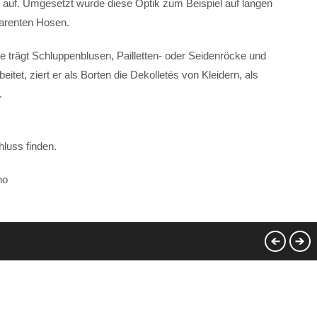
i auf. Umgesetzt wurde diese Optik zum Beispiel auf langen
parenten Hosen.
ie trägt Schluppenblusen, Pailletten- oder Seidenröcke und
tet, ziert er als Borten die Dekolletés von Kleidern, als
.
hluss finden.
no