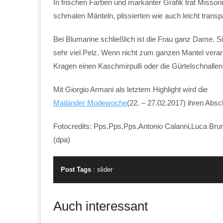
In frischen Farben und markanter Grafik trat Misson
schmalen Mänteln, plissierten wie auch leicht trans
Bei Blumarine schließlich ist die Frau ganz Dame. S
sehr viel Pelz. Wenn nicht zum ganzen Mantel verarbei
Kragen einen Kaschmirpulli oder die Gürtelschnallen
Mit Giorgio Armani als letztem Highlight wird die
Mailänder Modewoche
(22. – 27.02.2017) ihren Absc
Fotocredits: Pps,Pps,Pps,Antonio Calanni,Luca Bru
(dpa)
Post Tags
:
slider
Auch interessant