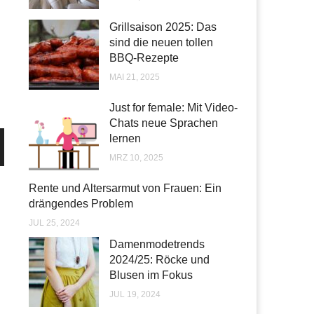
Grillsaison 2025: Das
sind die neuen tollen
BBQ-Rezepte
MAI 21, 2025
Just for female: Mit Video-
Chats neue Sprachen
lernen
MRZ 10, 2025
Rente und Altersarmut von Frauen: Ein
drängendes Problem
JUL 25, 2024
Damenmodetrends
2024/25: Röcke und
Blusen im Fokus
JUL 19, 2024