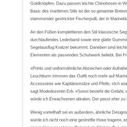
Goldknöpfen. Dazu passen leichte Chinohosen in We
Basic des maritimen Stils ist der so genannte Breto
stammender gestrickter Fischerpulli, der in Marineb
An den Füßen komplettieren den Stil klassische Se
durchlaufendes Lederband sowie eine glatte Gummiso
Segelausflug Kratzer bekommt. Daneben sind leichte
Elementen als passendes Schuhwerk beliebt. Bei Fr
«Prints und uniformähnliche Abzeichen oder Aufnähe
Leuchtturm trimmen das Outfit noch mehr auf Marine-
Accessoires wie Kapitänsmütze und Pfeife. «Ich wür
sagt Modedozentin Erb. «Sonst besteht die Gefahr,
würde ich Erwachsenen abraten. Der passt eher zu 
Wenig vorteilhaft sei es außerdem, ähnliche Designs
würde ich nicht noch eine gestreifte Hose tragen», 