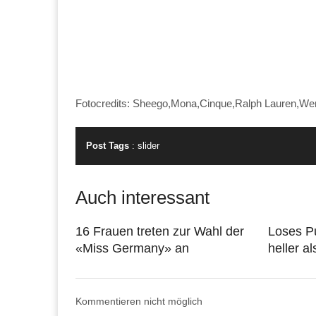
Fotocredits: Sheego,Mona,Cinque,Ralph Lauren,
Post Tags
:
slider
Auch interessant
16 Frauen treten zur Wahl der
Loses Pu
«Miss Germany» an
heller a
Kommentieren nicht möglich