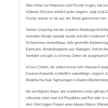
Was früher nur Matrosen und Fischer trugen, hat sic
«Diesen Stil kann wirklich jeder tragen», sagt Livia
Grund, warum er nie aus der Mode gekommen ist».
Seinen Ursprung hat der maritime Kleidungsstil Anfa
normalen Bürger populär wurde und den modernen T
Schwimmen dunkelblaue, teils gestreifte Badeanzüge 
Eiermann, Modedesignerin aus Ratingen. Solche Bad
Seefahrt und galt zu Uromas Zeiten als ausgesproch
«Coco Chanel, die selbst immer sehr klassisch ange
Couture-Entwürfe schließlich salonfähig», ergänzt J
Modefachschule Sigmaringen in Baden-Württember
Als wichtigstes Basic des maritimen Looks gilt das 
«Akzente setzt man mit Royalblau und Rot oder in s
dem Shirt tragen Frauen einen blauen Blazer, Männ