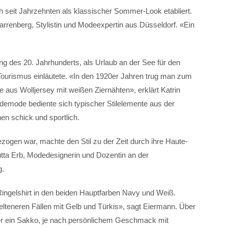
h seit Jahrzehnten als klassischer Sommer-Look etabliert.
 Karrenberg, Stylistin und Modeexpertin aus Düsseldorf. «Ein
ng des 20. Jahrhunderts, als Urlaub an der See für den
ourismus einläutete. «In den 1920er Jahren trug man zum
aus Wolljersey mit weißen Ziernähten», erklärt Katrin
emode bediente sich typischer Stilelemente aus der
en schick und sportlich.
zogen war, machte den Stil zu der Zeit durch ihre Haute-
utta Erb, Modedesignerin und Dozentin an der
g.
Ringelshirt in den beiden Hauptfarben Navy und Weiß.
elteneren Fällen mit Gelb und Türkis», sagt Eiermann. Über
er ein Sakko, je nach persönlichem Geschmack mit