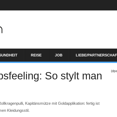
SUNDHEIT
REISE
JOB
LIEBE/PARTNERSCHA
(dp
bsfeeling: So stylt man
lkragenpulli, Kapitänsmütze mit Goldapplikation: fertig ist
men Kleidungsstil.