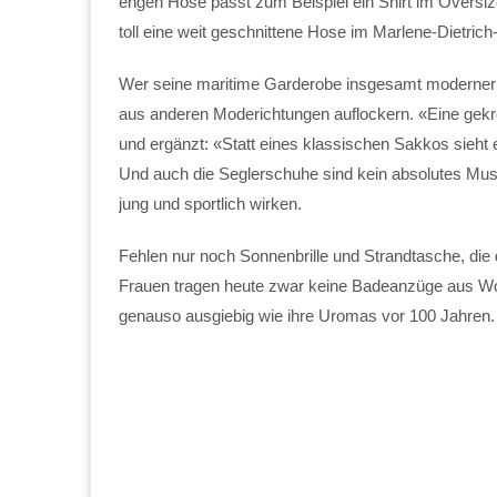
engen Hose passt zum Beispiel ein Shirt im Overs
toll eine weit geschnittene Hose im Marlene-Dietrich-
Wer seine maritime Garderobe insgesamt moderner 
aus anderen Moderichtungen auflockern. «Eine gekrem
und ergänzt: «Statt eines klassischen Sakkos sieht
Und auch die Seglerschuhe sind kein absolutes Muss
jung und sportlich wirken.
Fehlen nur noch Sonnenbrille und Strandtasche, die
Frauen tragen heute zwar keine Badeanzüge aus Wol
genauso ausgiebig wie ihre Uromas vor 100 Jahren.