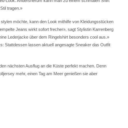
ized-Look. Andersherum kann man zu einem schmalen Shirt
Stil tragen.»
stylen möchte, kann den Look mithilfe von Kleidungsstücken
pelte Jeans wirkt sofort frecher», sagt Stylistin Karrenberg
 eine Lederjacke über dem Ringelshirt besonders cool aus.»
: Stattdessen lassen aktuell angesagte Sneaker das Outfit
 den nächsten Ausflug an die Küste perfekt machen. Denn
ljersey mehr, einen Tag am Meer genießen sie aber