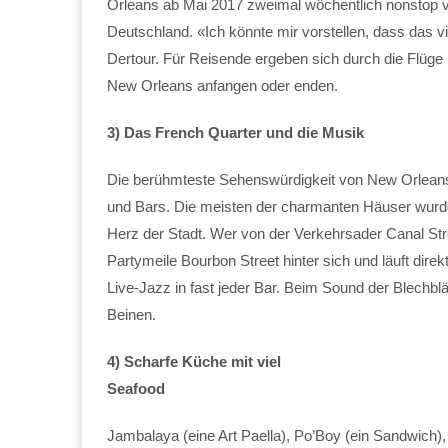
Orleans ab Mai 2017 zweimal wöchentlich nonstop von
Deutschland. «Ich könnte mir vorstellen, dass das 
Dertour. Für Reisende ergeben sich durch die Flüge 
New Orleans anfangen oder enden.
3) Das French Quarter und die Musik
Die berühmteste Sehenswürdigkeit von New Orleans 
und Bars. Die meisten der charmanten Häuser wurde
Herz der Stadt. Wer von der Verkehrsader Canal Stree
Partymeile Bourbon Street hinter sich und läuft dir
Live-Jazz in fast jeder Bar. Beim Sound der Blechbläs
Beinen.
4) Scharfe Küche mit viel
Seafood
Jambalaya (eine Art Paella), Po’Boy (ein Sandwich)