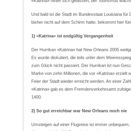
«Katrina» hinter sich gelassen, der Tourismus wächs
Und bald ist die Stadt im Bundesstaat Louisiana fü
bisher nicht auf dem Schirm hatte, bekommt hier fün
1) «Katrina» ist endgültig Vergangenheit
Der Hurrikan «Katrina» hat New Orleans 2005 weitge
Es wurde diskutiert, die teils unter dem Meeresspie
zum Glück nicht passiert. Der Hurrikan ist nun Ges
Marke von zehn Millionen, die vor «Katrina» erzielt
Feier der Stadt wieder erreicht werden. An einer Za
«Katrina» gab es dem Fremdenverkehrsamt zufolge r
1400.
2) So gut erreichbar war New Orleans noch nie
Umsteigen auf einer Flugreise ist immer unbequem. 