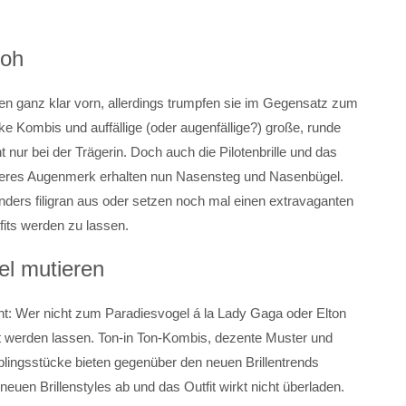
roh
len ganz klar vorn, allerdings trumpfen sie im Gegensatz zum
ke Kombis und auffällige (oder augenfällige?) große, runde
t nur bei der Trägerin. Doch auch die Pilotenbrille und das
nderes Augenmerk erhalten nun Nasensteg und Nasenbügel.
nders filigran aus oder setzen noch mal einen extravaganten
fits werden zu lassen.
el mutieren
cht: Wer nicht zum Paradiesvogel á la Lady Gaga oder Elton
nt werden lassen. Ton-in Ton-Kombis, dezente Muster und
blingsstücke bieten gegenüber den neuen Brillentrends
euen Brillenstyles ab und das Outfit wirkt nicht überladen.