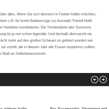
über alles. Wenn Sie sich dennoch in Farben hüllen möchten,
rben z.B. für bunte Badeanzüge zur Auswahl: Pastell heißt
ren Vorlieben kombinieren. Die Trendsetterin des Sommers
bung ist ja nun schon legendär. Und deshalb überrascht sie
nicht mehr auf den großen Schauen so gefeiert worden wie
sie vertritt, die in diesem Jahr alle Frauen inspirieren sollten:
es Maß an Selbstbewusstsein.
s wirken helle
Bio-Baumwolle: Shopping mit