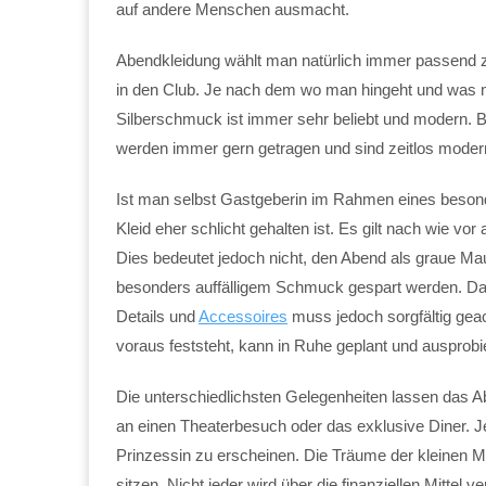
auf andere Menschen ausmacht.
Abendkleidung wählt man natürlich immer passend zu
in den Club. Je nach dem wo man hingeht und was 
Silberschmuck ist immer sehr beliebt und modern.
werden immer gern getragen und sind zeitlos moder
Ist man selbst Gastgeberin im Rahmen eines besond
Kleid eher schlicht gehalten ist. Es gilt nach wie vor
Dies bedeutet jedoch nicht, den Abend als graue Ma
besonders auffälligem Schmuck gespart werden. Das 
Details und
Accessoires
muss jedoch sorgfältig geac
voraus feststeht, kann in Ruhe geplant und ausprobi
Die unterschiedlichsten Gelegenheiten lassen das
an einen Theaterbesuch oder das exklusive Diner. J
Prinzessin zu erscheinen. Die Träume der kleinen 
sitzen. Nicht jeder wird über die finanziellen Mittel