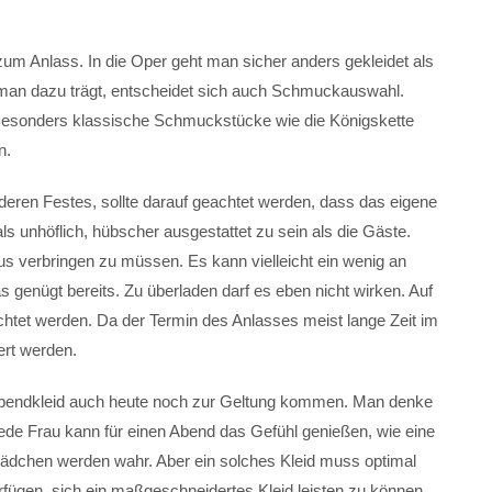
m Anlass. In die Oper geht man sicher anders gekleidet als
man dazu trägt, entscheidet sich auch Schmuckauswahl.
 Besonders klassische Schmuckstücke wie die Königskette
n.
eren Festes, sollte darauf geachtet werden, dass das eigene
 als unhöflich, hübscher ausgestattet zu sein als die Gäste.
us verbringen zu müssen. Es kann vielleicht ein wenig an
genügt bereits. Zu überladen darf es eben nicht wirken. Auf
htet werden. Da der Termin des Anlasses meist lange Zeit im
ert werden.
 Abendkleid auch heute noch zur Geltung kommen. Man denke
ede Frau kann für einen Abend das Gefühl genießen, wie eine
Mädchen werden wahr. Aber ein solches Kleid muss optimal
 verfügen, sich ein maßgeschneidertes Kleid leisten zu können.